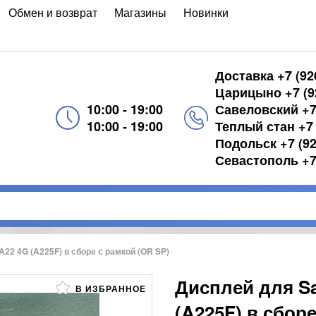
Обмен и возврат
Магазины
Новинки
Доставка +7 (92
Царицыно +7 (92
10:00 - 19:00
Савеловский +7 
10:00 - 19:00
Теплый стан +7 
Подольск +7 (92
Севастополь +7 
22 4G (A225F) в сборе с рамкой (OR SP)
Дисплей для S
В ИЗБРАННОЕ
(A225F) в сбор