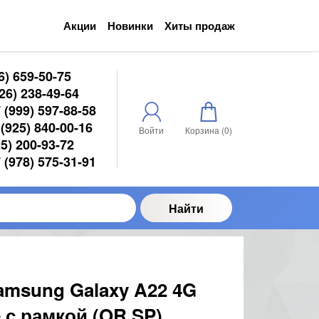
Акции
Новинки
Хиты продаж
6) 659-50-75
6) 238-49-64
(999) 597-88-58
(925) 840-00-16
Войти
Корзина (
0
)
5) 200-93-72
(978) 575-31-91
Найти
amsung Galaxy A22 4G
е с рамкой (OR SP)