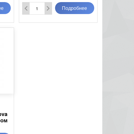
ее
Подробнее
ova
ром