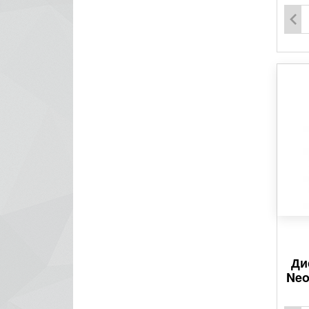
Ди
Neo