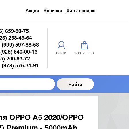
Акции
Новинки
Хиты продаж
6) 659-50-75
6) 238-49-64
(999) 597-88-58
(925) 840-00-16
Войти
Корзина (
0
)
5) 200-93-72
(978) 575-31-91
Найти
ля OPPO A5 2020/OPPO
7) Premium - 5000mAh